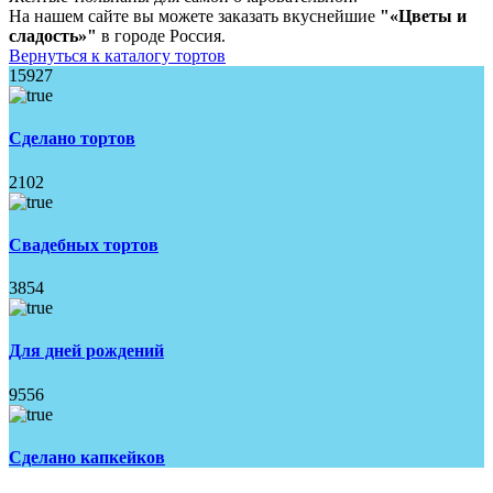
На нашем сайте вы можете заказать вкуснейшие
"«Цветы и
сладость»"
в городе Россия.
Вернуться к каталогу тортов
15927
Сделано тортов
2102
Свадебных тортов
3854
Для дней рождений
9556
Сделано капкейков