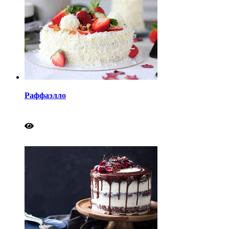
Раффаэлло