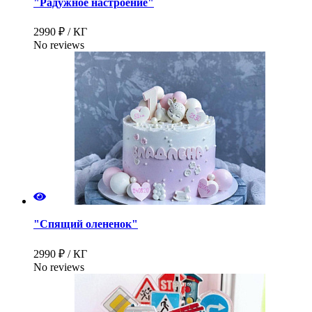
"Радужное настроение"
2990 ₽ / КГ
No reviews
"Спящий олененок"
2990 ₽ / КГ
No reviews