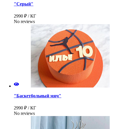
"Серый"
2990 ₽ / КГ
No reviews
"Баскетбольный мяч"
2990 ₽ / КГ
No reviews