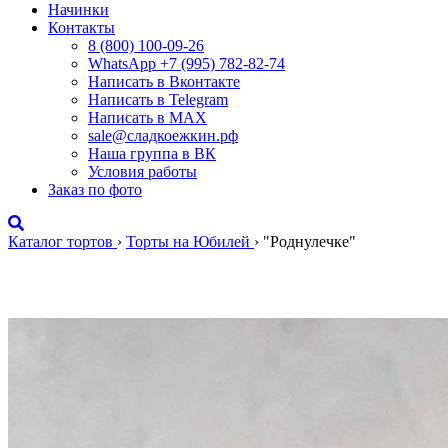
Начинки
Контакты
8 (800) 100-09-26
WhatsApp +7 (995) 782-82-74
Написать в Вконтакте
Написать в Telegram
Написать в MAX
sale@сладкоежкин.рф
Наша группа в ВК
Условия работы
Заказ по фото
Каталог тортов
›
Торты на Юбилей
›
"Роднулечке"
"Роднулечке"