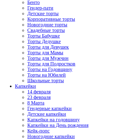
Бенто
Гендер-пати
Детские торты
Корпоративные торты
Новогодние торты
Свадебные торты
Торты Бабушке
Торты Дедушке
Торты для Девушек
Торты для Мамы
Торты для Мужчин
Торты для Подростков
Торты на Годовщину
Торты на Юбилей
Школьные торты
Капкейки
14 февраля
23 февраля
8 Марта
Гендерные капкейки
Детские капкейки
Капкейки на годовщину
Капкейки на День рождения
Кейк-попс
Новогодние капкейки