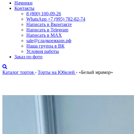
Начинки
Контакты
8 (800) 100-09-26
WhatsApp +7 (995) 782-82-74
Написать в Вконтакте
Написать в Telegram
Написать в MAX
sale@сладкоежкин.рф
Наша группа в ВК
Условия работы
Заказ по фото
Каталог тортов
›
Торты на Юбилей
›
«Белый мрамор»
«Белый мрамор»