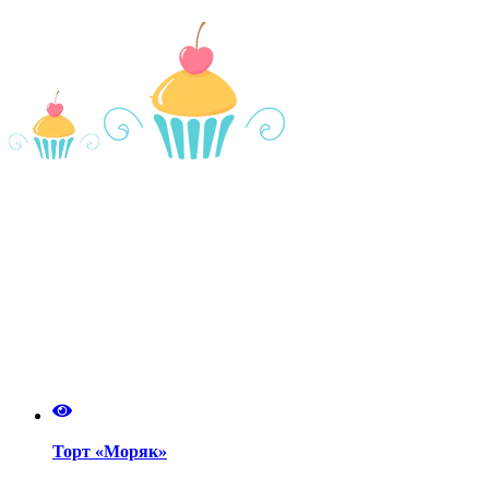
Торт «Моряк»