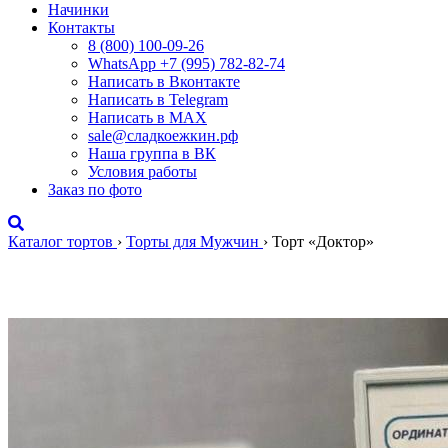
Начинки
Контакты
8 (800) 100-09-26
WhatsApp +7 (995) 782-82-74
Написать в Вконтакте
Написать в Telegram
Написать в MAX
sale@сладкоежкин.рф
Наша группа в ВК
Условия работы
Заказ по фото
Каталог тортов
›
Торты для Мужчин
›
Торт «Доктор»
Торт «Доктор»