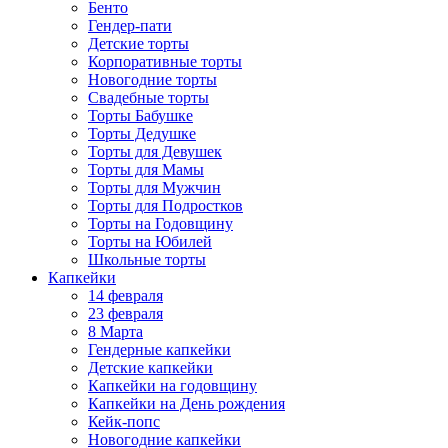
Бенто
Гендер-пати
Детские торты
Корпоративные торты
Новогодние торты
Свадебные торты
Торты Бабушке
Торты Дедушке
Торты для Девушек
Торты для Мамы
Торты для Мужчин
Торты для Подростков
Торты на Годовщину
Торты на Юбилей
Школьные торты
Капкейки
14 февраля
23 февраля
8 Марта
Гендерные капкейки
Детские капкейки
Капкейки на годовщину
Капкейки на День рождения
Кейк-попс
Новогодние капкейки