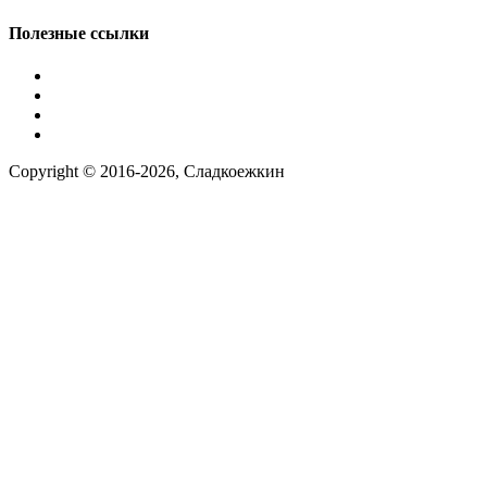
Имя
*
Полезные ссылки
Условия работы
Заказ по фото
Контакты
Телефон
*
Наша группа вконтакте
Copyright © 2016-2026, Сладкоежкин