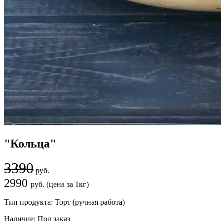
"Кольца"
3390
руб.
2990
руб. (цена за 1кг)
Тип продукта:
Торт (ручная работа)
Наличие:
Под заказ