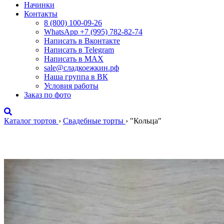
Начинки
Контакты
8 (800) 100-09-26
WhatsApp +7 (995) 782-82-74
Написать в Вконтакте
Написать в Telegram
Написать в MAX
sale@сладкоежкин.рф
Наша группа в ВК
Условия работы
Заказ по фото
Каталог тортов
›
Свадебные торты
›
"Кольца"
"Кольца"