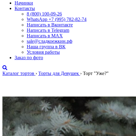
Начинки
Контакты
8 (800) 100-09-26
WhatsApp +7 (995) 782-82-74
Написать в Вконтакте
Написать в Telegram
Написать в MAX
sale@сладкоежкин.рф
Наша группа в ВК
Условия работы
Заказ по фото
Каталог тортов
›
Торты для Девушек
›
Торт "Уже?"
Торт "Уже?"