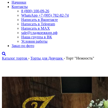
Начинки
Контакты
8 (800) 100-09-26
WhatsApp +7 (995) 782-82-74
Написать в Вконтакте
Написать в Telegram
Написать в MAX
sale@сладкоежкин.рф
Наша группа в ВК
Условия работы
Заказ по фото
Каталог тортов
›
Торты для Девушек
›
Торт "Нежность"
Торт "Нежность"