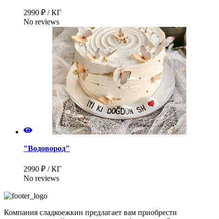
2990 ₽ / КГ
No reviews
Имя
*
Телефон
*
"Водовород"
2990 ₽ / КГ
No reviews
Компания сладкоежкин предлагает вам приобрести