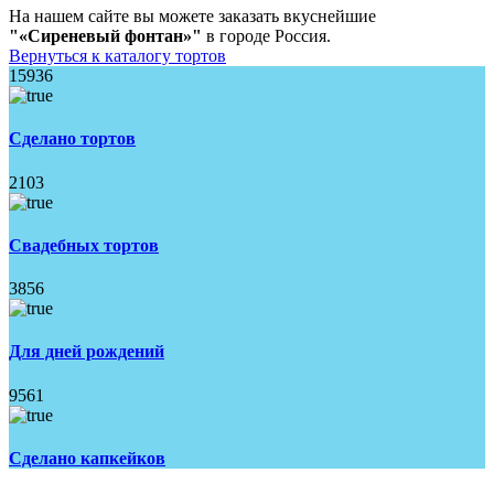
На нашем сайте вы можете заказать вкуснейшие
"«Сиреневый фонтан»"
в городе Россия.
Вернуться к каталогу тортов
15936
Сделано тортов
2103
Свадебных тортов
3856
Для дней рождений
9561
Сделано капкейков