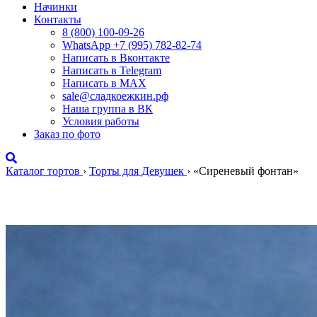
Начинки
Контакты
8 (800) 100-09-26
WhatsApp +7 (995) 782-82-74
Написать в Вконтакте
Написать в Telegram
Написать в MAX
sale@сладкоежкин.рф
Наша группа в ВК
Условия работы
Заказ по фото
Каталог тортов
›
Торты для Девушек
›
«Сиреневый фонтан»
«Сиреневый фонтан»