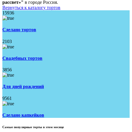
рассвет»"
в городе Россия.
Вернуться к каталогу тортов
15936
Сделано тортов
2103
Свадебных тортов
3856
Для дней рождений
9561
Сделано капкейков
Самые популярные торты в этом месяце