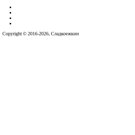
Условия работы
Заказ по фото
Контакты
Наша группа вконтакте
Copyright © 2016-2026, Сладкоежкин