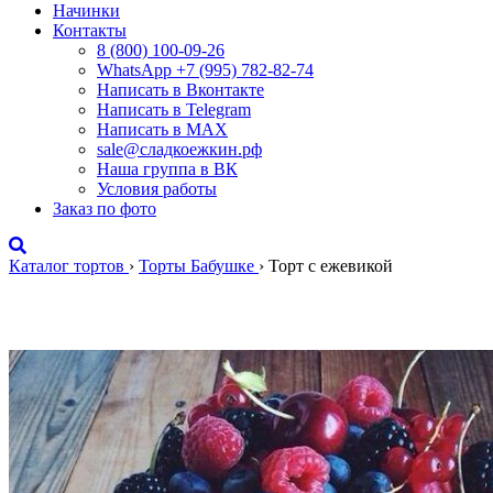
Начинки
Контакты
8 (800) 100-09-26
WhatsApp +7 (995) 782-82-74
Написать в Вконтакте
Написать в Telegram
Написать в MAX
sale@сладкоежкин.рф
Наша группа в ВК
Условия работы
Заказ по фото
Каталог тортов
›
Торты Бабушке
›
Торт с ежевикой
Торт с ежевикой