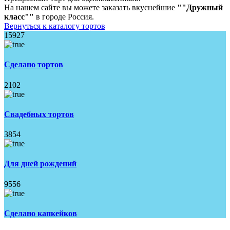
На нашем сайте вы можете заказать вкуснейшие
""Дружный
класс""
в городе Россия.
Вернуться к каталогу тортов
15927
Сделано тортов
2102
Свадебных тортов
3854
Для дней рождений
9556
Сделано капкейков