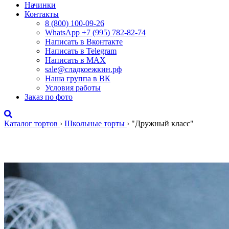
Начинки
Контакты
8 (800) 100-09-26
WhatsApp +7 (995) 782-82-74
Написать в Вконтакте
Написать в Telegram
Написать в MAX
sale@сладкоежкин.рф
Наша группа в ВК
Условия работы
Заказ по фото
Каталог тортов
›
Школьные торты
›
"Дружный класс"
"Дружный класс"