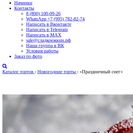
Начинки
Контакты
8 (800) 100-09-26
WhatsApp +7 (995) 782-82-74
Написать в Вконтакте
Написать в Telegram
Написать в MAX
sale@сладкоежкин.рф
Наша группа в ВК
Условия работы
Заказ по фото
Каталог тортов
›
Новогодние торты
›
«Праздничный снег»
«Праздничный снег»