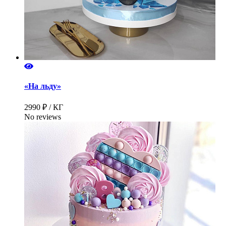
«На льду»
2990 ₽ / КГ
No reviews