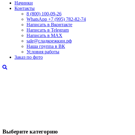
Начинки
Контакты
8 (800) 100-09-26
WhatsApp +7 (995) 782-82-74
Написать в Вконтакте
Написать в Telegram
Написать в MAX
sale@сладкоежкин.рф
Наша группа в ВК
Условия работы
Заказ по фото
Детские торты
Тортики на день рождения вашего малыша
порадуют его свой красочностью и
невероятным вкусом, а мы позаботимся о том,
чтобы все ингредиенты были свежими и
натуральными. Порадуйте яркой вкуснятиной
вашего кроху.
Выберите категорию