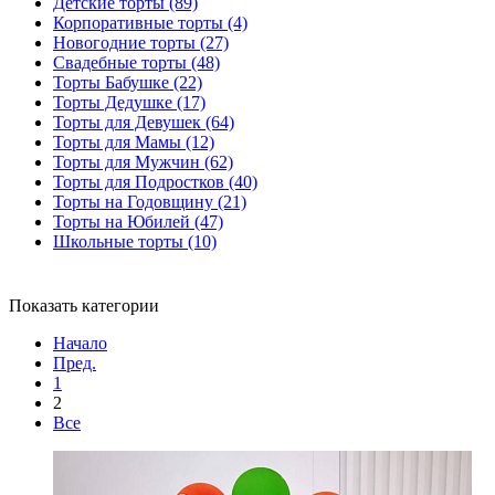
Детские торты
(89)
Корпоративные торты
(4)
Новогодние торты
(27)
Свадебные торты
(48)
Торты Бабушке
(22)
Торты Дедушке
(17)
Торты для Девушек
(64)
Торты для Мамы
(12)
Торты для Мужчин
(62)
Торты для Подростков
(40)
Торты на Годовщину
(21)
Торты на Юбилей
(47)
Школьные торты
(10)
Показать категории
Начало
Пред.
1
2
Все