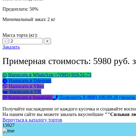
Предоплата:
50%
Минимальный заказ:
2 кг
Масса торта (кг):
Заказать
Примерная стоимость: 5980 руб. з
Написать в WhatsApp +7(995) 919-51-73
Написать в Telegram
Написать в Viber
Написать в VK
Написать в Instagram
Позвонить 8 (800) 100-09-26
(звонок
Получайте наслаждение от каждого кусочка и создавайте воспо
На нашем сайте вы можете заказать вкуснейшие
""Сильная л
Вернуться к каталогу тортов
15927