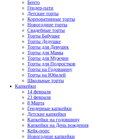
Бенто
Гендер-пати
Детские торты
Корпоративные торты
Новогодние торты
Свадебные торты
Торты Бабушке
Торты Дедушке
Торты для Девушек
Торты для Мамы
Торты для Мужчин
Торты для Подростков
Торты на Годовщину
Торты на Юбилей
Школьные торты
Капкейки
14 февраля
23 февраля
8 Марта
Гендерные капкейки
Детские капкейки
Капкейки на годовщину
Капкейки на День рождения
Кейк-попс
Новогодние капкейки