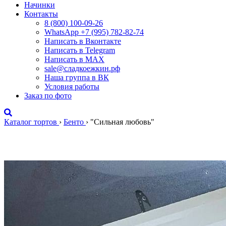
Начинки
Контакты
8 (800) 100-09-26
WhatsApp +7 (995) 782-82-74
Написать в Вконтакте
Написать в Telegram
Написать в MAX
sale@сладкоежкин.рф
Наша группа в ВК
Условия работы
Заказ по фото
Каталог тортов
›
Бенто
›
"Сильная любовь"
"Сильная любовь"