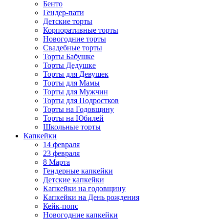
Бенто
Гендер-пати
Детские торты
Корпоративные торты
Новогодние торты
Свадебные торты
Торты Бабушке
Торты Дедушке
Торты для Девушек
Торты для Мамы
Торты для Мужчин
Торты для Подростков
Торты на Годовщину
Торты на Юбилей
Школьные торты
Капкейки
14 февраля
23 февраля
8 Марта
Гендерные капкейки
Детские капкейки
Капкейки на годовщину
Капкейки на День рождения
Кейк-попс
Новогодние капкейки