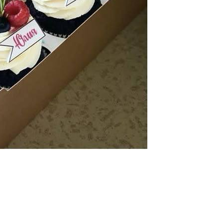
Имя
*