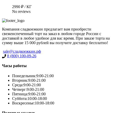
2990 ₽ / КГ
No reviews
Компания сладкоежкин предлагает вам приобрести
свежеиспеченный торт на заказ в любом городе России с
доставкой в любое удобное для вас время. При заказе торта на
сумму выше 15 000 рублей вы получите доставку бесплатно!
sale@сладкоежкин.рф
Имя
*
8 (800) 100-09-26
Часы работы
Понедельник:
9:00-21:00
Телефон
*
Вторник:
9:00-21:00
Среда:
9:00-21:00
Четверг:
9:00-21:00
Пятница:
9:00-21:00
Суббота:
10:00-18:00
Воскресенье:
10:00-18:00
Полезные ссылки