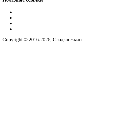
Условия работы
Заказ по фото
Контакты
Наша группа вконтакте
Copyright © 2016-2026, Сладкоежкин