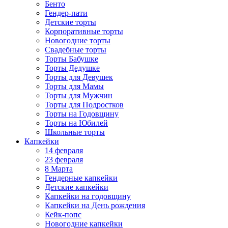
Бенто
Гендер-пати
Детские торты
Корпоративные торты
Новогодние торты
Свадебные торты
Торты Бабушке
Торты Дедушке
Торты для Девушек
Торты для Мамы
Торты для Мужчин
Торты для Подростков
Торты на Годовщину
Торты на Юбилей
Школьные торты
Капкейки
14 февраля
23 февраля
8 Марта
Гендерные капкейки
Детские капкейки
Капкейки на годовщину
Капкейки на День рождения
Кейк-попс
Новогодние капкейки