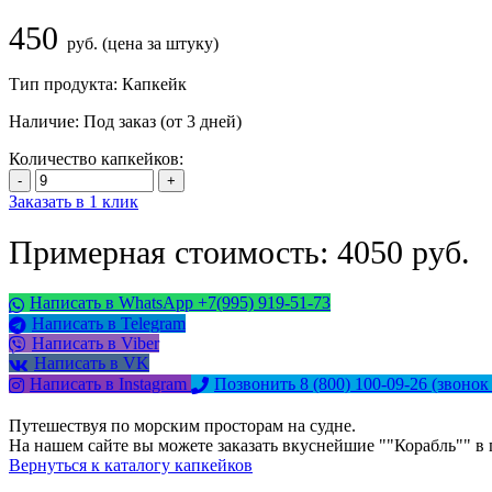
450
руб. (цена за штуку)
Тип продукта:
Капкейк
Наличие:
Под заказ (от 3 дней)
Количество капкейков:
Заказать в 1 клик
Примерная стоимость: 4050 руб.
Написать в WhatsApp +7(995) 919-51-73
Написать в Telegram
Написать в Viber
Написать в VK
Написать в Instagram
Позвонить 8 (800) 100-09-26
(звонок
Путешествуя по морским просторам на судне.
На нашем сайте вы можете заказать вкуснейшие ""Корабль"" в 
Вернуться к каталогу капкейков